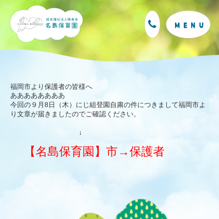
M
E
N
U
福岡市より保護者の皆様へ
ああああああああ
今回の９月8日（木）にじ組登園自粛の件につきまして福岡市よ
り文章が届きましたのでご確認ください。
↓
【名島保育園】市→保護者